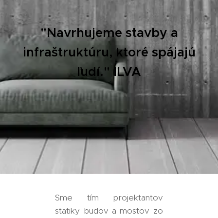
"Navrhujeme stavby a
infraštruktúru, ktoré spájajú
ľudí." ILVA
Sme tím projektantov
statiky budov a mostov zo