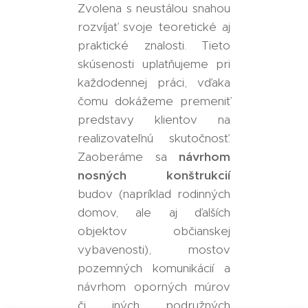
Zvolena s neustálou snahou
rozvíjať svoje teoretické aj
praktické znalosti. Tieto
skúsenosti uplatňujeme pri
každodennej práci, vďaka
čomu dokážeme premeniť
predstavy klientov na
realizovateľnú skutočnosť.
Zaoberáme sa
návrhom
nosných konštrukcií
budov (napríklad rodinných
domov, ale aj ďalších
objektov občianskej
vybavenosti), mostov
pozemných komunikácií a
návrhom oporných múrov
či iných podružných